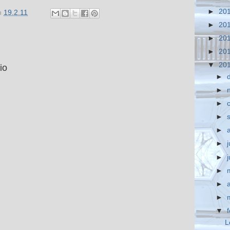
►
20
n
19.2.11
►
20
►
20
►
20
▼
20
io
►
►
►
►
►
►
j
►
►
►
►
▼
L