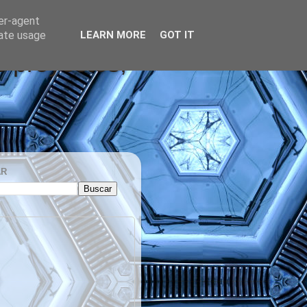
ser-agent
rate usage
LEARN MORE
GOT IT
s proyectos,
AR