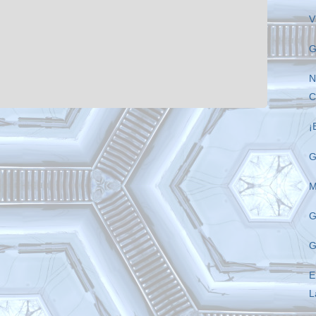
V
G
N
C
¡
G
M
G
G
E
L