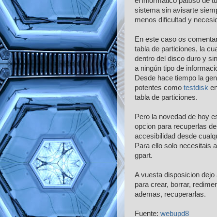
el informático patoso de t
sistema sin avisarte siem
menos dificultad y necesi
En este caso os comentar
tabla de particiones, la 
dentro del disco duro y s
a ningún tipo de informaci
Desde hace tiempo la gente
potentes como
testdisk
en
tabla de particiones.
Pero la novedad de hoy e
opcion para recuperlas d
accesibilidad desde cualqu
Para ello solo necesitais a
gpart.
A vuesta disposicion dejo
para crear, borrar, redim
ademas, recuperarlas.
Fuente:
webupd8