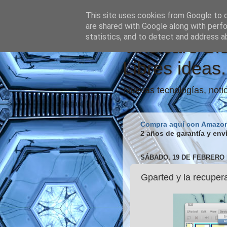
This site uses cookies from Google to de
are shared with Google along with perfo
statistics, and to detect and address a
Vindicare Bl
Libres ideas.
Nuevas tecnologías, notic
Compra aquí con Amazo
2 años de garantía y env
SÁBADO, 19 DE FEBRERO 
Gparted y la recuper