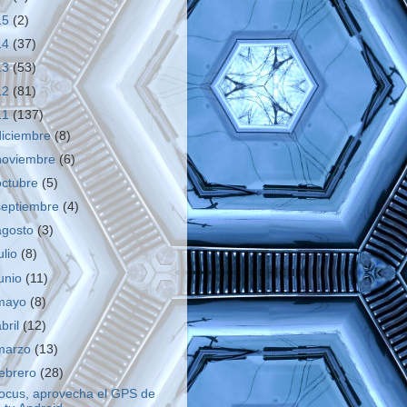
15
(2)
14
(37)
13
(53)
12
(81)
11
(137)
diciembre
(8)
noviembre
(6)
octubre
(5)
septiembre
(4)
agosto
(3)
ulio
(8)
junio
(11)
mayo
(8)
abril
(12)
marzo
(13)
febrero
(28)
ocus, aprovecha el GPS de