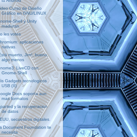
tu Android
ideo Curso de Diseño
Gráfico en GNU/LINUX
nome-Shell y Unity
maduran.
o les votes
hromium: aplicaciones
nativas.
Está muerto, Jim!, bueno,
algo menos
nome3: LiveCD con
Gnome-Shell
is Gadgets tecnologicos
USB (II)
oogle Docs soporta aun
mas formatos
parted y la recuperacion
de datos
EUU, secuestros digitales.
a Document Foundation te
necesita