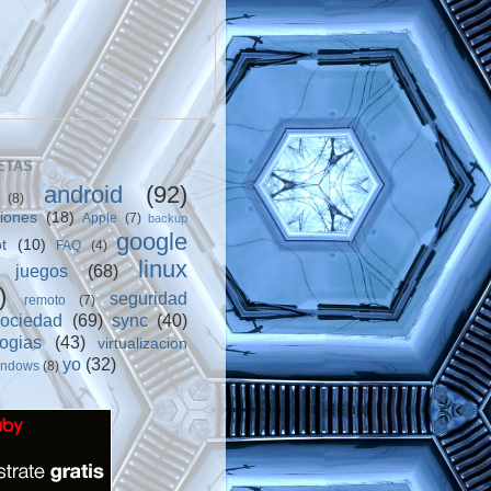
ETAS
android
(92)
(8)
ciones
(18)
Apple
(7)
backup
google
t
(10)
FAQ
(4)
linux
juegos
(68)
)
seguridad
remoto
(7)
sociedad
(69)
sync
(40)
logias
(43)
virtualizacion
yo
(32)
indows
(8)