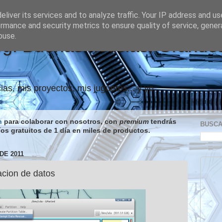
liver its services and to analyze traffic. Your IP address and u
rmance and security metrics to ensure quality of service, gene
buse.
og: Buenas noticias, Grande
ias, mis proyectos, mis juguetes... y yo.
n
para colaborar con nosotros, con
premium
tendrás
BUSC
íos gratuitos de 1 día en miles de productos.
DE 2011
acion de datos