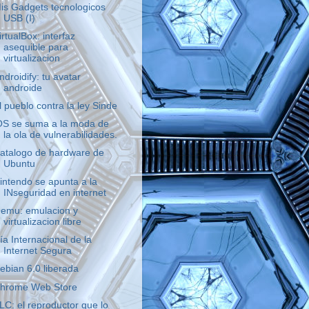
is Gadgets tecnologicos
USB (I)
irtualBox: interfaz
asequible para
virtualizacion
ndroidify: tu avatar
androide
l pueblo contra la ley Sinde
OS se suma a la moda de
la ola de vulnerabilidades.
atalogo de hardware de
Ubuntu
intendo se apunta a la
INseguridad en internet
emu: emulacion y
virtualizacion libre
ía Internacional de la
Internet Segura
ebian 6.0 liberada
hrome Web Store
LC: el reproductor que lo