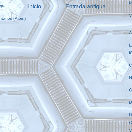
M
te
Inicio
Entrada antigua
V
ntarios (Atom)
A
E
i
C
N
Q
D
D
C
V