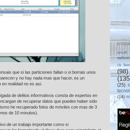
ETIQU
airsoft
aplica
boo
(3)
(98)
sais que si las particiones fallan o si borrais unos
(135
aparecen y no hay nada mas que hacer, es un
 en realidad no es asi.
(25)
tecno
gada de delitos informativos consta de expertos en
(14)
W
 encargan de recuperar datos que pueden haber sido
ismo he recuperado fotos de móviles con mas de 3
nos de 10 minutos).
hivo de un trabajo importante como si