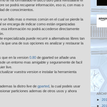
urno te ha formateado el disco duro para reinstalarte el
pre se podrá recuperar información, eso si, con mas o
dad de conocimientos.
e un fallo mas o menos común en el cual se pierde la
cual se encarga de indicar como están organizadas
in esa información no podrá accederse directamente
ón.
 especializada puede recurrir a alternativas libres tan
 la que una de sus opciones es analizar y restaurar la
s que en la version
0.80
de gparted se añade una
esde un entorno mas amigable y seguramente de facil
ier live.
ctualizar vuestra version e instalar la herramienta
 ademas la distro live de
gparted
, la cual podeis usar
ensionar particiones ademas de otros usos y ahora
ARCHI
►
20
►
20