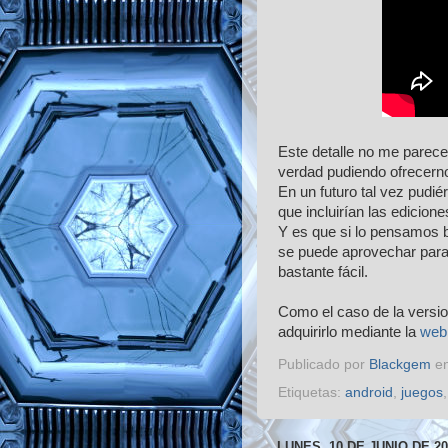
Este detalle no me parece
verdad pudiendo ofrecerno
En un futuro tal vez pudi
que incluirían las edicione
Y es que si lo pensamos b
se puede aprovechar para
bastante fácil.
Como el caso de la vers
adquirirlo mediante la
web 
Publicado por
Blackgem
e
Etiquetas:
android
,
juegos
LUNES, 10 DE JUNIO DE 20