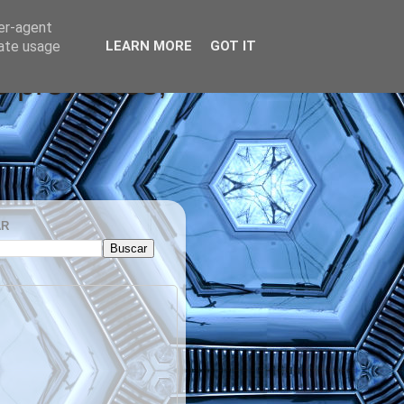
ser-agent
rate usage
LEARN MORE
GOT IT
s proyectos,
AR