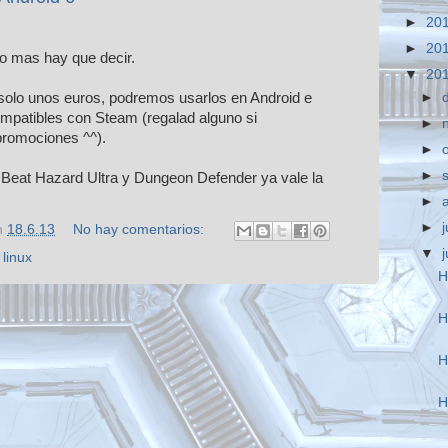
►
20
►
20
o mas hay que decir.
▼
20
►
solo unos euros, podremos usarlos en Android e
mpatibles con Steam (regalad alguno si
►
 promociones ^^).
►
►
 Beat Hazard Ultra y Dungeon Defender ya vale la
►
►
j
n
18.6.13
No hay comentarios:
▼
,
linux
H
H
H
H