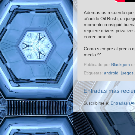
Ademas os recuerdo que va
añadido Oil Rush, un jueg
momento consiguió buenas 
requiere drivers privativo
correctamente.
Como siempre al precio q
media ^^.
Publicado por
Blackgem
e
Etiquetas:
android
,
juegos
Entradas más recie
Suscribirse a:
Entradas (A