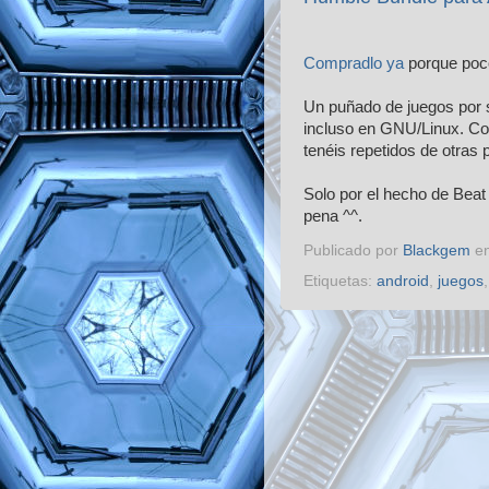
Compradlo ya
porque poc
Un puñado de juegos por 
incluso en GNU/Linux. Co
tenéis repetidos de otras
Solo por el hecho de Beat
pena ^^.
Publicado por
Blackgem
e
Etiquetas:
android
,
juegos