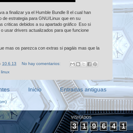
 a finalizar ya el Humble Bundle 8 el cual han
o de estrategia para GNU/Linux que en su
criticas debidos a su apartado gráfico Eso si
s o usar drivers actualizados para que funcione
ue mas os parezca con extras si pagáis mas que la
n
10.6.13
No hay comentarios:
,
linux
ntes
Inicio
Entradas antiguas
tom)
VISITADOS
3
1
9
6
4
1