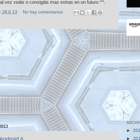
al vez veáis o consigáis mas extras en un futuro ^^.
n
28.6.13
No hay comentarios:
ARCHI
2013
►
20
Android 6
►
20