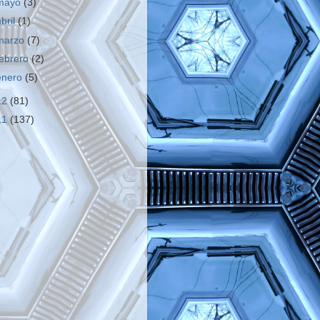
mayo
(3)
abril
(1)
marzo
(7)
febrero
(2)
enero
(5)
12
(81)
11
(137)