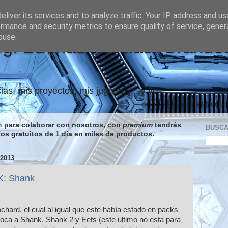
liver its services and to analyze traffic. Your IP address and u
rmance and security metrics to ensure quality of service, gene
buse.
og: Buenas noticias, Grande
ias, mis proyectos, mis juguetes... y yo.
n
para colaborar con nosotros, con
premium
tendrás
BUSC
íos gratuitos de 1 día en miles de productos.
2013
K: Shank
ard, el cual al igual que este había estado en packs
 toca a Shank, Shank 2 y Eets (este ultimo no esta para