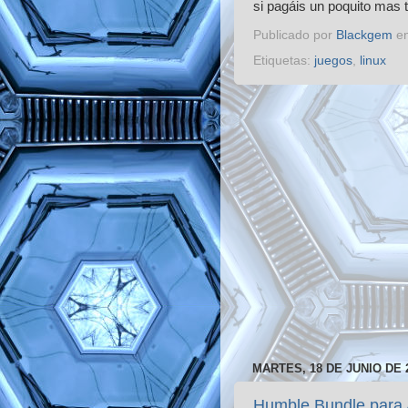
si pagáis un poquito mas t
Publicado por
Blackgem
e
Etiquetas:
juegos
,
linux
MARTES, 18 DE JUNIO DE 
Humble Bundle para 