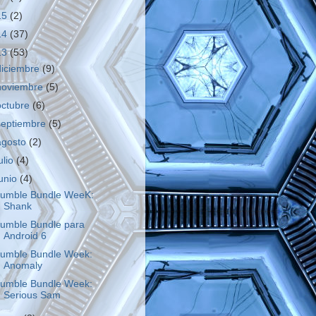
15
(2)
14
(37)
13
(53)
diciembre
(9)
noviembre
(5)
octubre
(6)
septiembre
(5)
agosto
(2)
ulio
(4)
junio
(4)
umble Bundle WeeK:
Shank
umble Bundle para
Android 6
umble Bundle Week:
Anomaly
umble Bundle Week:
Serious Sam