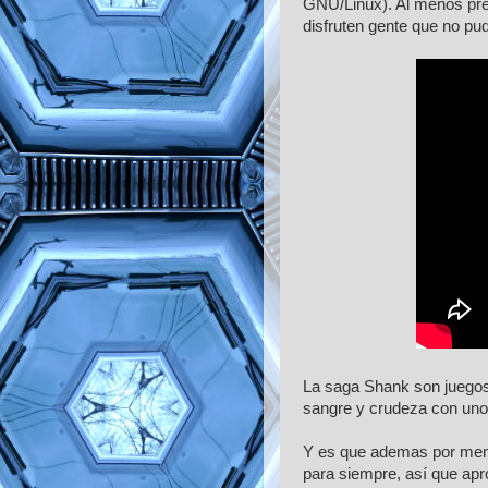
GNU/Linux). Al menos pre
disfruten gente que no p
La saga Shank son juegos d
sangre y crudeza con unos
Y es que ademas por menos
para siempre, así que ap