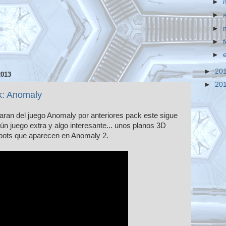
►
►
►
►
►
►
20
2013
►
20
: Anomaly
aran del juego Anomaly por anteriores pack este sigue
ún juego extra y algo interesante... unos planos 3D
obots que aparecen en Anomaly 2.