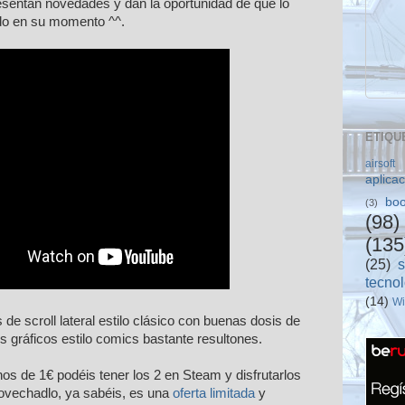
sentan novedades y dan la oportunidad de que lo
udo en su momento ^^.
ETIQU
airsoft
aplica
boo
(3)
(98)
(135
(25)
tecno
(14)
W
e scroll lateral estilo clásico con buenas dosis de
 gráficos estilo comics bastante resultones.
 de 1€ podéis tener los 2 en Steam y disfrutarlos
rovechadlo, ya sabéis, es una
oferta limitada
y