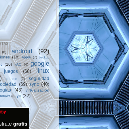
ETAS
android
(92)
(8)
ciones
(18)
Apple
(7)
backup
google
t
(10)
FAQ
(4)
linux
juegos
(68)
)
seguridad
remoto
(7)
sociedad
(69)
sync
(40)
logias
(43)
virtualizacion
yo
(32)
indows
(8)