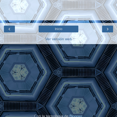
‹
›
Inicio
Ver versión web
Con la tecnología de
Blogger
.