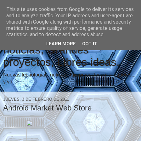
This site uses cookies from Google to deliver its services
and to analyze traffic. Your IP address and user-agent are
shared with Google along with performance and security
metrics to ensure quality of service, generate usage
Vindicare Blog: Buenas
statistics, and to detect and address abuse.
LEARN MORE
GOT IT
noticias, Grandes
proyectos, Libres ideas.
Nuevas tecnologías, noticias, mis proyectos, mis juguetes...
y yo.
JUEVES, 3 DE FEBRERO DE 2011
Android Market Web Store