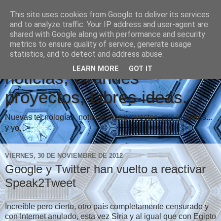
This site uses cookies from Google to deliver its services
and to analyze traffic. Your IP address and user-agent are
shared with Google along with performance and security
metrics to ensure quality of service, generate usage
Vindicare Blog: Buenas
statistics, and to detect and address abuse.
LEARN MORE
GOT IT
noticias, Grandes
proyectos, Libres ideas.
Nuevas tecnologías, noticias, mis proyectos, mis juguetes...
y yo.
VIERNES, 30 DE NOVIEMBRE DE 2012
Google y Twitter han vuelto a reactivar
Speak2Tweet
Increíble pero cierto, otro país completamente censurado y
con Internet anulado, esta vez Siria y al igual que con Egipto