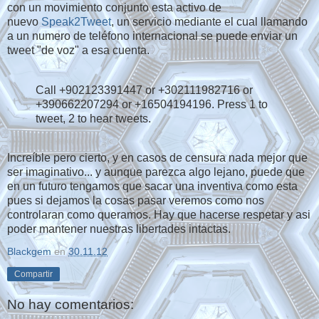
con un movimiento conjunto esta activo de
nuevo
Speak2Tweet
, un servicio mediante el cual llamando
a un numero de teléfono internacional se puede enviar un
tweet "de voz" a esa cuenta.
Call +902123391447 or +302111982716 or
+390662207294 or +16504194196. Press 1 to
tweet, 2 to hear tweets.
Increíble pero cierto, y en casos de censura nada mejor que
ser imaginativo... y aunque parezca algo lejano, puede que
en un futuro tengamos que sacar una inventiva como esta
pues si dejamos la cosas pasar veremos como nos
controlaran como queramos. Hay que hacerse respetar y asi
poder mantener nuestras libertades intactas.
Blackgem
en
30.11.12
Compartir
No hay comentarios: