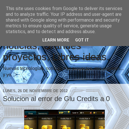
This site uses cookies from Google to deliver its services
and to analyze traffic. Your IP address and user-agent are
shared with Google along with performance and security
metrics to ensure quality of service, generate usage
Vindicare Blog: Buenas
statistics, and to detect and address abuse.
LEARN MORE
GOT IT
noticias, Grandes
proyectos, Libres ideas.
Nuevas tecnologías, noticias, mis proyectos, mis juguetes...
y yo.
LUNES, 26 DE NOVIEMBRE DE 2012
Solucion al error de Glu Credits a 0