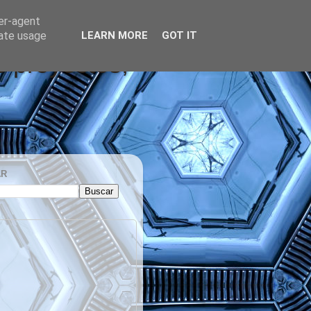
ser-agent
rate usage
LEARN MORE
GOT IT
s proyectos,
AR