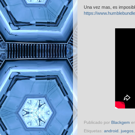
Una vez mas, es imposibl
https://www.humblebundl
Publicado por
Blackgem
e
Etiquetas:
android
,
juegos