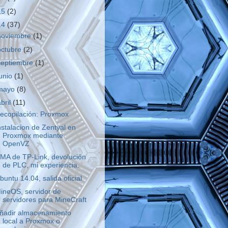
15
(2)
14
(37)
noviembre
(1)
octubre
(2)
septiembre
(1)
junio
(1)
mayo
(8)
abril
(11)
ecopilación: Proxmox
nstalacion de Zentyal en
Proxmox mediante
OpenVZ
MA de TP-Link, devolución
de PLC, mi experiencia.
buntu 14.04, salida oficial
ineOS, servidor de
servidores para MineCraft
ñadir almacenamiento
local a Proxmox o