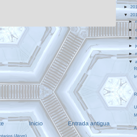
►
20
▼
20
►
►
►
►
►
▼
R
I
R
U
M
te
Inicio
Entrada antigua
A
ntarios (Atom)