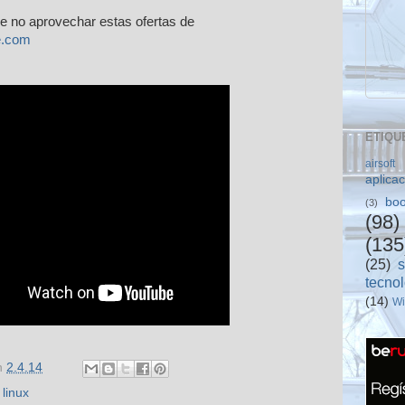
e no aprovechar estas ofertas de
e.com
ETIQU
airsoft
aplica
boo
(3)
(98)
(135
(25)
tecno
(14)
W
n
2.4.14
,
linux