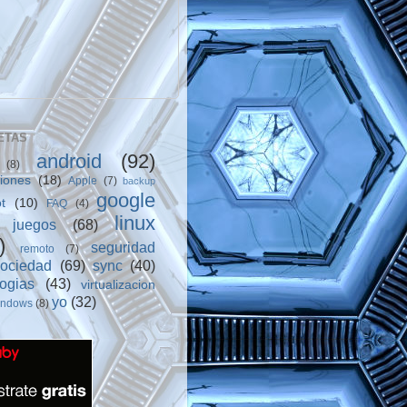
ETAS
android
(92)
(8)
ciones
(18)
Apple
(7)
backup
google
t
(10)
FAQ
(4)
linux
juegos
(68)
)
seguridad
remoto
(7)
sociedad
(69)
sync
(40)
logias
(43)
virtualizacion
yo
(32)
indows
(8)