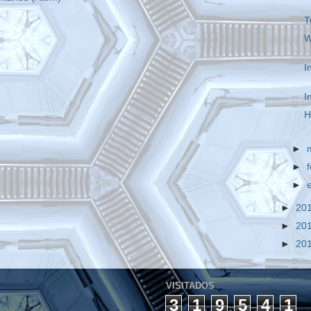
T
W
I
I
H
►
►
►
►
20
►
20
►
20
VISITADOS
3
1
9
5
4
1