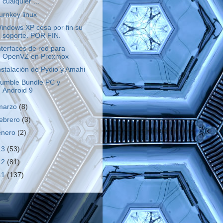
cualquier ...
urnkey linux
indows XP cesa por fin su
soporte. POR FIN.
nterfaces de red para
OpenVZ en Proxmox
nstalación de Pydio y Amahi
umble Bundle PC y
Android 9
marzo
(8)
febrero
(3)
enero
(2)
13
(53)
12
(81)
11
(137)