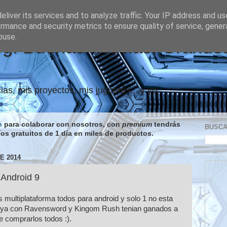
liver its services and to analyze traffic. Your IP address and u
rmance and security metrics to ensure quality of service, gene
buse.
og: Buenas noticias, Grande
ias, mis proyectos, mis juguetes... y yo.
n
para colaborar con nosotros, con
premium
tendrás
BUSC
íos gratuitos de 1 día en miles de productos.
E 2014
Android 9
s multiplataforma todos para android y solo 1 no esta
i ya con Ravensword y Kingom Rush tenian ganados a
e comprarlos todos :).