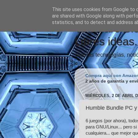
This site uses cookies from Google to de
are shared with Google along with perfo
statistics, and to detect and address a
Vindicare Bl
Libres ideas.
Nuevas tecnologías, notic
Compra aquí con Amazo
2 años de garantía y env
MIÉRCOLES, 2 DE ABRIL D
Humble Bundle PC y 
6 juegos (por ahora), todo
para GNU/Linux... pero s
cualquiera... que mejor qu