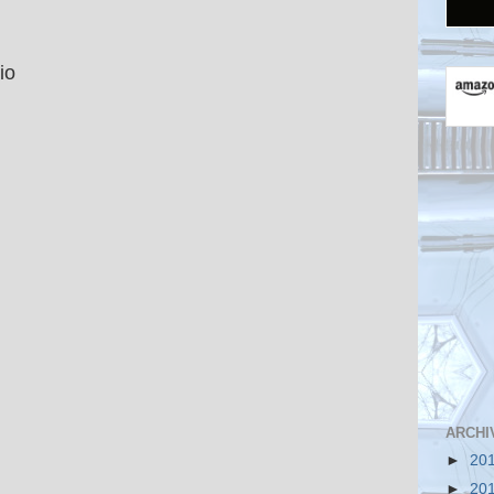
io
ARCHI
►
20
►
20