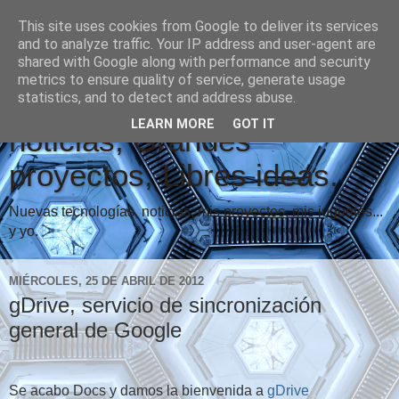
This site uses cookies from Google to deliver its services
and to analyze traffic. Your IP address and user-agent are
shared with Google along with performance and security
metrics to ensure quality of service, generate usage
Vindicare Blog: Buenas
statistics, and to detect and address abuse.
LEARN MORE
GOT IT
noticias, Grandes
proyectos, Libres ideas.
Nuevas tecnologías, noticias, mis proyectos, mis juguetes...
y yo.
MIÉRCOLES, 25 DE ABRIL DE 2012
gDrive, servicio de sincronización
general de Google
Se acabo Docs y damos la bienvenida a
gDrive