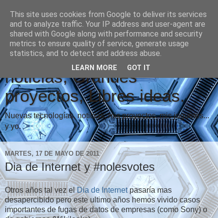
This site uses cookies from Google to deliver its services
and to analyze traffic. Your IP address and user-agent are
shared with Google along with performance and security
metrics to ensure quality of service, generate usage
Vindicare Blog: Buenas
statistics, and to detect and address abuse.
LEARN MORE
GOT IT
noticias, Grandes
proyectos, Libres ideas.
Nuevas tecnologías, noticias, mis proyectos, mis juguetes...
y yo.
MARTES, 17 DE MAYO DE 2011
Dia de Internet y #nolesvotes
Otros años tal vez el
Dia de Internet
pasaría mas
desapercibido pero este ultimo años hemos vivido casos
importantes de fugas de datos de empresas (como Sony) o