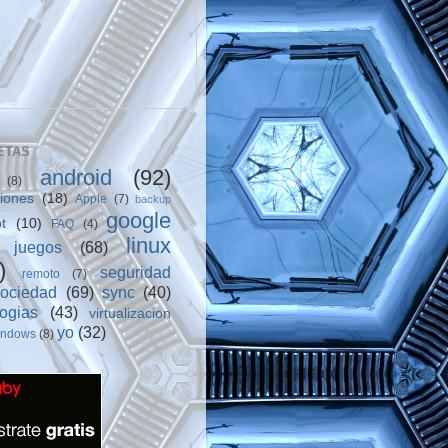
ETAS
android
(92)
(8)
ciones
(18)
Apple
(7)
backup
google
t
(10)
FAQ
(4)
linux
juegos
(68)
)
seguridad
remoto
(7)
sociedad
(69)
sync
(40)
logias
(43)
virtualizacion
yo
(32)
indows
(8)