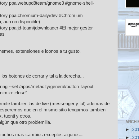
itory ppa:webupd8team/gnome3 #gnome-shell-
itory ppa:chromium-daily/dev #Chromium
, aun no disponible)
tory ppa:jd-team/jdownloader #El mejor gestor
tas
hemes, extensiones e iconos a tu gusto.
os botones de cerrar y tal a la derecha...
tring --set /apps/metacity/general/button_layout
nimize,close"
rmite tambien las de live (messenger y tal) ademas de
o esperemos que en el mismo sitio tengamos tambien
, tuenti y otros.
ARCHI
gún que otro problemilla.
►
20
o muchos mas cambios exceptos algunos...
►
20