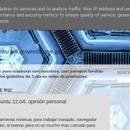
liver its services and to analyze traffic. Your IP address and u
rmance and security metrics to ensure quality of service, gene
buse.
og: Buenas noticias, Grande
ias, mis proyectos, mis juguetes... y yo.
n
para colaborar con nosotros, con
premium
tendrás
BUSC
íos gratuitos de 1 día en miles de productos.
E 2012
untu 12.04, opinión personal
ramienta minimas para trabajar tranquilo, navegador
ake, al menos para mi es mucho mas comodo para