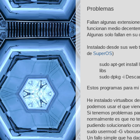
Problemas
Fallan algunas extensione
funcionan medio decenteme
Algunas solo fallan en su 
Instalado desde sus web t
de
SuperOS
)
sudo apt-get install
libs
sudo dpkg -i Desca
Estos programas para mi 
He instalado virtualbox d
podemos usar el que vien
Si tenemos problemas para
normalmente es que no te
pudiendo solucionarlo co
sudo usermod -G vboxu
Un fallo simple que ha 