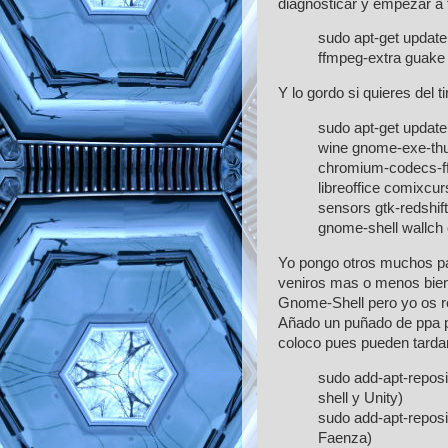
diagnosticar y empezar a 
sudo apt-get update
ffmpeg-extra guake
Y lo gordo si quieres del ti
sudo apt-get update;
wine gnome-exe-thu
chromium-codecs-ffm
libreoffice comixcur
sensors gtk-redshif
gnome-shell wallch
Yo pongo otros muchos p
veniros mas o menos bien.
Gnome-Shell pero yo os r
Añado un puñado de ppa pa
coloco pues pueden tardar
sudo add-apt-repo
shell y Unity)
sudo add-apt-repos
Faenza)