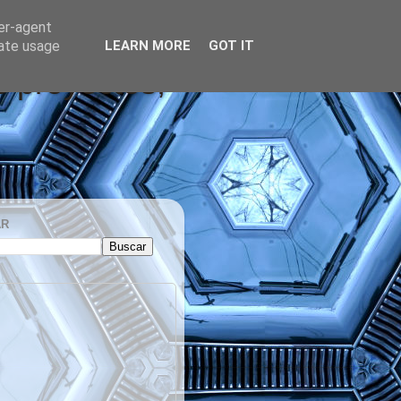
ser-agent
rate usage
LEARN MORE
GOT IT
s proyectos,
AR