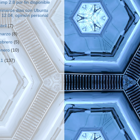
imp 2.8 por fin disponible
rimeros dias con Ubuntu
12.04, opinión personal
abril
(7)
marzo
(8)
febrero
(5)
enero
(10)
11
(137)