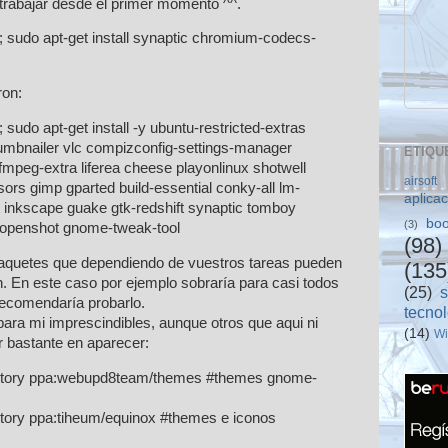
trabajar desde el primer momento ^^.
; sudo apt-get install synaptic chromium-codecs-
ron:
 sudo apt-get install -y ubuntu-restricted-extras
mbnailer vlc compizconfig-settings-manager
ETIQU
peg-extra liferea cheese playonlinux shotwell
airsoft
sors gimp gparted build-essential conky-all lm-
aplica
t inkscape guake gtk-redshift synaptic tomboy
boo
(3)
 openshot gnome-tweak-tool
(98)
aquetes que dependiendo de vuestros tareas pueden
(135
 En este caso por ejemplo sobraría para casi todos
(25)
ecomendaría probarlo.
tecno
ra mi imprescindibles, aunque otros que aqui ni
(14)
W
 bastante en aparecer:
sitory ppa:webupd8team/themes #themes gnome-
itory ppa:tiheum/equinox #themes e iconos