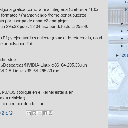
G
 alguna grafica como la mia integrada (GeForce 7100/
P
a formatee / (manteniendo /home por supuesto)
ia por usar pa de gnome3 complejos.
►
gua 295.33 pues 12.04 usa por defecto la 295.40
►
t+F1) y ejecutar lo siguiente (usadlo de referencia, no al
►
pletar pulsando Tab.
►
►
20
tgdm stop
 ./Descargas/NVIDIA-Linux-x86_64-295.33.run
VIDIA-Linux-x86_64-295.33.run
IAMOS (porque en el kernel estaria en
sta reiniciar).
ncontre por donde tirar
n
2.5.12