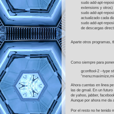
sudo add-apt-repos
extensions y otros)
sudo add-apt-repos
actualizado cada dia
sudo add-apt-reposi
de descargas direc
Aparte otros programas, t
Como siempre para poner l
gconftool-2 --type s
"menu:maximize,mi
Ahora cuentas en linea pe
las de gmail. En un futur
de yahoo, jabber, facebook
Aunque por ahora me da al
Por el resto no he tenid