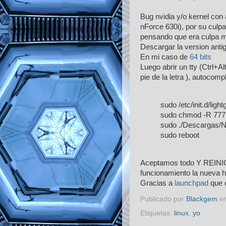
Bug nvidia y/o kernel con
nForce 630i), por su culp
pensando que era culpa m
Descargar la version anti
En mi caso de
64 bits
Luego abrir un tty (Ctrl+Al
pie de la letra ), autocom
sudo /etc/init.d/ligh
sudo chmod -R 777
sudo ./Descargas/N
sudo reboot
Aceptamos todo Y REINIC
funcionamiento la nueva ha
Gracias a
launchpad
que e
Publicado por
Blackgem
e
Etiquetas:
linux
,
yo