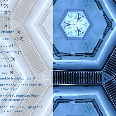
15
(2)
14
(37)
13
(53)
12
(81)
diciembre
(3)
noviembre
(12)
octubre
(7)
septiembre
(7)
agosto
(9)
junio
(7)
mayo
(6)
umble Indie Bundle V
hromebox y desarrollo de
Chromium
iberar LG Optimus Black
con custom rom
ropquest 2012, 1gb gratis
para Dropbox