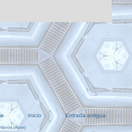
te
Inicio
Entrada antigua
ntarios (Atom)