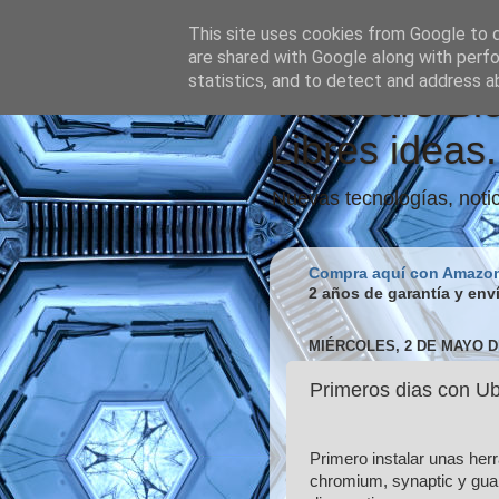
This site uses cookies from Google to de
are shared with Google along with perfo
statistics, and to detect and address a
Vindicare Bl
Libres ideas.
Nuevas tecnologías, notic
Compra aquí con Amazo
2 años de garantía y env
MIÉRCOLES, 2 DE MAYO D
Primeros dias con Ub
Primero instalar unas her
chromium, synaptic y gu