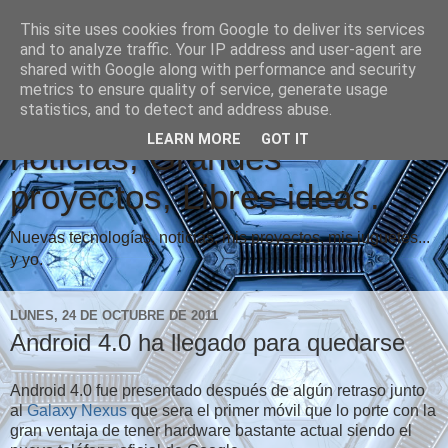
This site uses cookies from Google to deliver its services
and to analyze traffic. Your IP address and user-agent are
shared with Google along with performance and security
metrics to ensure quality of service, generate usage
Vindicare Blog: Buenas
statistics, and to detect and address abuse.
LEARN MORE
GOT IT
noticias, Grandes
proyectos, Libres ideas.
Nuevas tecnologías, noticias, mis proyectos, mis juguetes...
y yo.
LUNES, 24 DE OCTUBRE DE 2011
Android 4.0 ha llegado para quedarse
Android 4.0 fue presentado después de algún retraso junto
al
Galaxy Nexus
que sera el primer móvil que lo porte con la
gran ventaja de tener hardware bastante actual siendo el