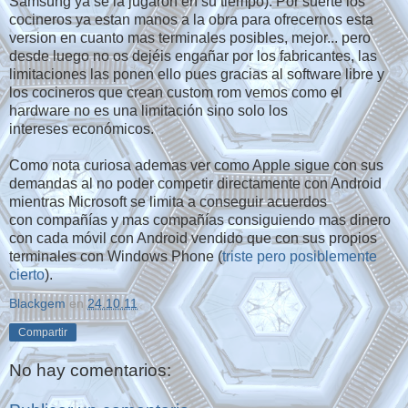
Samsung ya se la jugaron en su tiempo). Por suerte los
cocineros ya estan manos a la obra para ofrecernos esta
version en cuanto mas terminales posibles, mejor... pero
desde luego no os dejéis engañar por los fabricantes, las
limitaciones las ponen ello pues gracias al software libre y
los cocineros que crean custom rom vemos como el
hardware no es una limitación sino solo los
intereses económicos.
Como nota curiosa ademas ver como Apple sigue con sus
demandas al no poder competir directamente con Android
mientras Microsoft se limita a conseguir acuerdos
con compañías y mas compañías consiguiendo mas dinero
con cada móvil con Android vendido que con sus propios
terminales con Windows Phone (
triste pero posiblemente
cierto
).
Blackgem
en
24.10.11
Compartir
No hay comentarios: