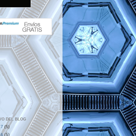
VO DEL BLOG
17
(5)
16
(5)