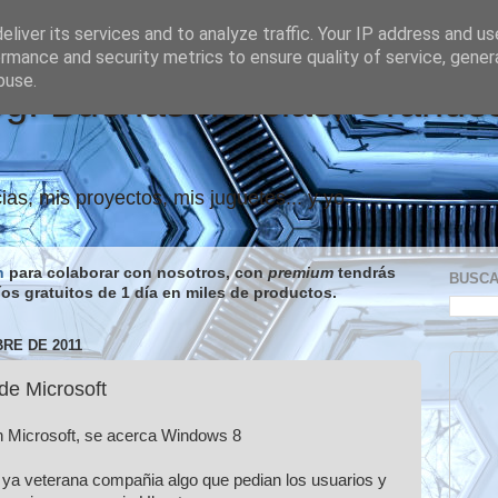
liver its services and to analyze traffic. Your IP address and u
rmance and security metrics to ensure quality of service, gene
buse.
og: Buenas noticias, Grande
ias, mis proyectos, mis juguetes... y yo.
n
para colaborar con nosotros, con
premium
tendrás
BUSC
íos gratuitos de 1 día en miles de productos.
RE DE 2011
de Microsoft
n Microsoft, se acerca Windows 8
 ya veterana compañia algo que pedian los usuarios y