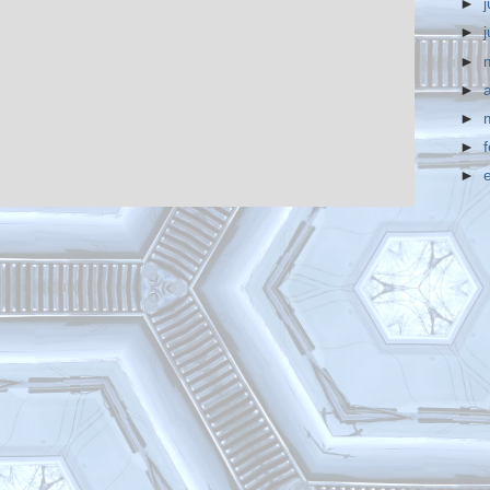
►
j
►
►
►
►
►
►