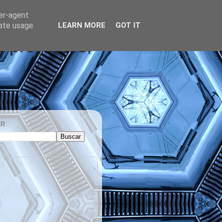
ser-agent
rate usage
LEARN MORE
GOT IT
s proyectos,
AR