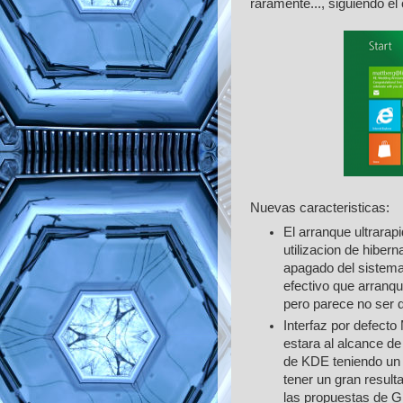
raramente..., siguiendo e
Nuevas caracteristicas:
El arranque ultrarap
utilizacion de hibern
apagado del sistema
efectivo que arranq
pero parece no ser d
Interfaz por defecto 
estara al alcance de
de KDE teniendo un e
tener un gran result
las propuestas de 