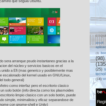
l camino que seguia Ubuntu.
ETIQU
airsoft
aplica
boo
(3)
(98)
ido sera arranque psudo instantaneo gracias a la
(135
acion del núcleo y servicios basicos en el
(25)
 unido a Efi (mas generico y posiblemente mas
tecno
ue escalonado del kernel usado en GNU/Linux,
(14)
W
el todo general)
Metro como interfaz pero el escritorio clasico
 un solo botón (info directa como los plasmoides
scritorio limpio clasico con un solo botón, puede
ado simple, minimalista y eficaz separandose de
Gnome con gnome-shell e Unity)