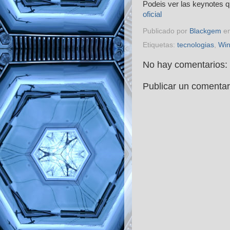
Podeis ver las keynotes 
oficial
Publicado por
Blackgem
e
Etiquetas:
tecnologias
,
Wi
No hay comentarios:
Publicar un comentar