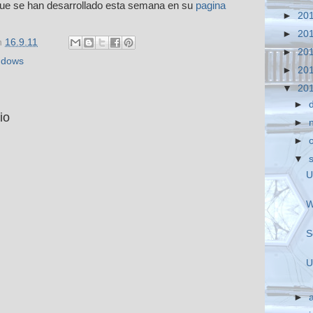
que se han desarrollado esta semana en su
pagina
►
20
►
20
n
16.9.11
►
20
ndows
►
20
▼
20
►
io
►
►
▼
U
W
S
U
►