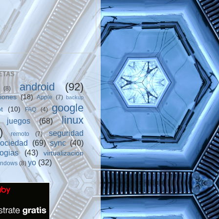
ETAS
android
(92)
(8)
ciones
(18)
Apple
(7)
backup
google
t
(10)
FAQ
(4)
linux
juegos
(68)
)
seguridad
remoto
(7)
sociedad
(69)
sync
(40)
logias
(43)
virtualizacion
yo
(32)
indows
(8)