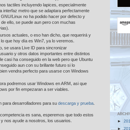
nos tactiles incluyendo lapices, especialmente
 interfaz metro que se adaptara perfectamente
e GNU/Linux no ha podido hacer por defecto y
 de ello, se puede aun pero con muchas
ias).
ursos actuales, o eso han dicho, que requerirá y
 lo que hoy día es Win7, ya lo veremos.
o, se usara Live ID para sincronizar
usuario y otros datos importantes entre distintos
e casi ha conseguido en la web pero que Ubuntu
seguido aun con su brillante futuro si lo
bien vendra perfecto para usarse con Windows
ahora podremos usar Windows en ARM, asi que
ows por fin empezaran a ser viables.
n para desarrolladores para su
descarga y prueba
.
ARCHI
la competencia es sana, esperemos que todo estos
y nos ayude a nosotros, los usuarios.
►
20
►
20