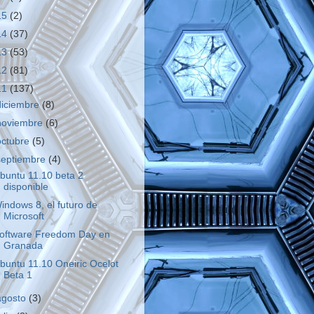
15
(2)
14
(37)
13
(53)
12
(81)
11
(137)
diciembre
(8)
noviembre
(6)
octubre
(5)
septiembre
(4)
buntu 11.10 beta 2
disponible
indows 8, el futuro de
Microsoft
oftware Freedom Day en
Granada
buntu 11.10 Oneiric Ocelot
Beta 1
agosto
(3)