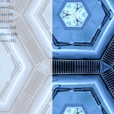
ulio
(8)
junio
(11)
mayo
(8)
abril
(12)
marzo
(13)
febrero
(28)
enero
(31)